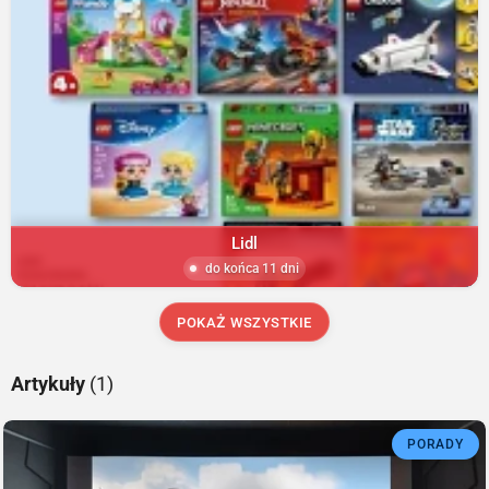
Lidl
do końca 11 dni
POKAŻ WSZYSTKIE
Artykuły
(1)
PORADY