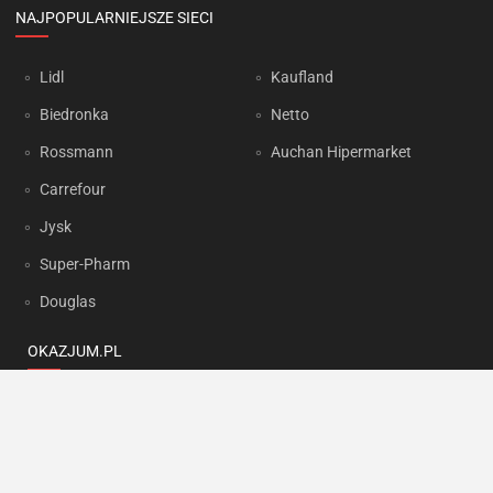
NAJPOPULARNIEJSZE SIECI
Lidl
Kaufland
Biedronka
Netto
Rossmann
Auchan Hipermarket
Carrefour
Jysk
Super-Pharm
Douglas
OKAZJUM.PL
Kontakt
Reklama
Prywatność
Korzystanie z portalu oznacza akceptację
Regulaminu
oraz
Polityki
prywatności
.
Ustawienia preferencji
.