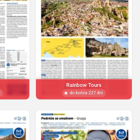
Rainbow Tours
i
do końca 227 dni