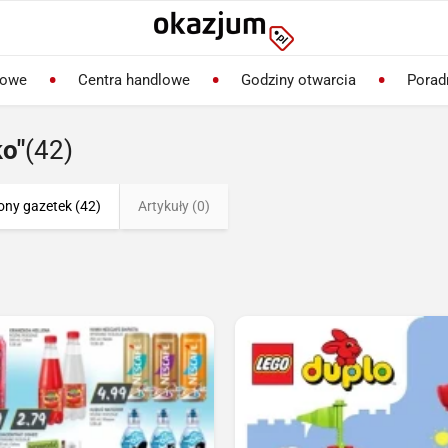
lowe
Centra handlowe
Godziny otwarcia
Porad
ko"
(42)
ony gazetek (42)
Artykuły (0)