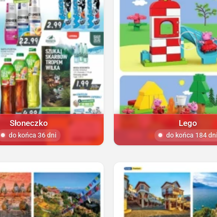
Słoneczko
Lego
do końca 36 dni
do końca 184 dn