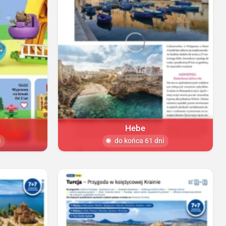
Hebe
i
do końca 61 dni