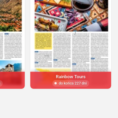
Rainbow Tours
i
do końca 227 dni