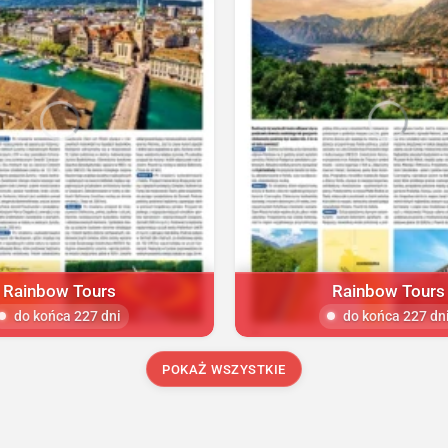
Rainbow Tours
Rainbow Tours
do końca 227 dni
do końca 227 dn
POKAŻ WSZYSTKIE