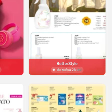
BetterStyle
do końca 28 dni