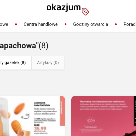
lowe
Centra handlowe
Godziny otwarcia
Porad
zapachowa"
(8)
ny gazetek (8)
Artykuły (0)