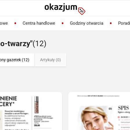
lowe
Centra handlowe
Godziny otwarcia
Porad
do-twarzy"
(12)
ony gazetek (12)
Artykuły (0)