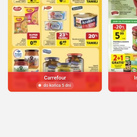
Carrefour
I
do końca 5 dni