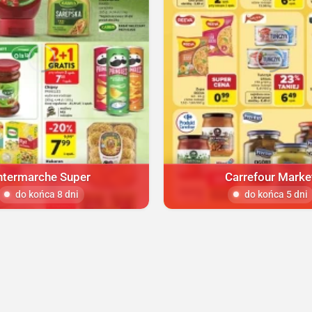
ntermarche Super
Carrefour Marke
do końca 8 dni
do końca 5 dni