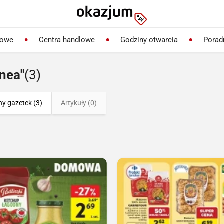
lowe
Centra handlowe
Godziny otwarcia
Porad
nea"
(3)
ny gazetek (3)
Artykuły (0)