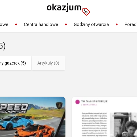
lowe
Centra handlowe
Godziny otwarcia
Porad
5)
ny gazetek (5)
Artykuły (0)