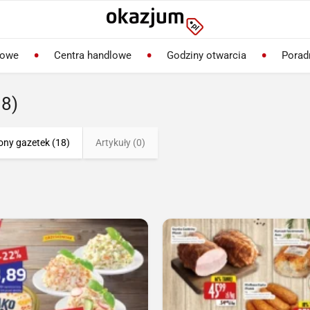
lowe
Centra handlowe
Godziny otwarcia
Porad
18)
ony gazetek (18)
Artykuły (0)