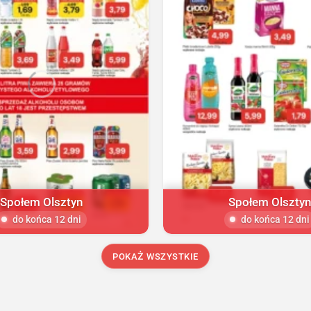
Społem Olsztyn
Społem Olsztyn
do końca 12 dni
do końca 12 dni
POKAŻ WSZYSTKIE