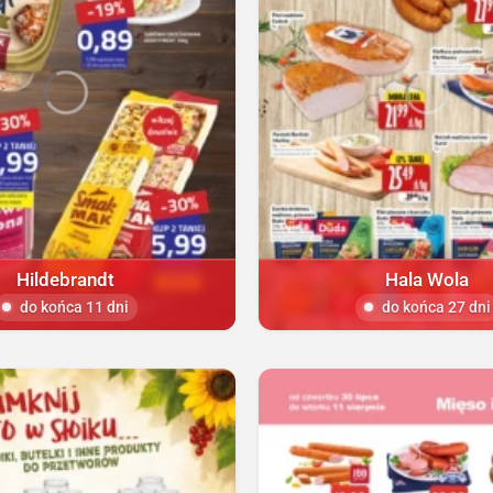
Hildebrandt
Hala Wola
do końca 11 dni
do końca 27 dni