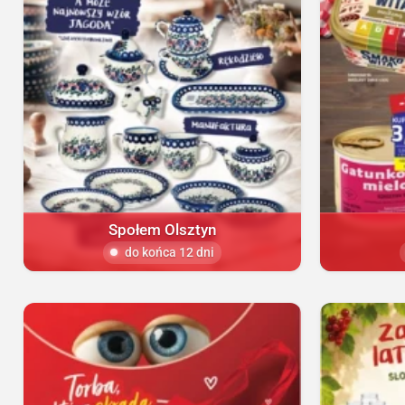
Społem Olsztyn
do końca 12 dni