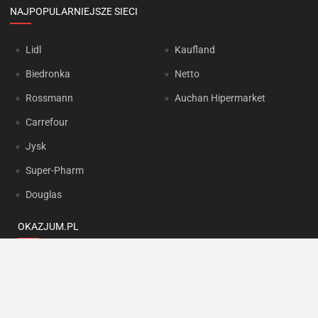
NAJPOPULARNIEJSZE SIECI
Lidl
Kaufland
Biedronka
Netto
Rossmann
Auchan Hipermarket
Carrefour
Jysk
Super-Pharm
Douglas
OKAZJUM.PL
Kontakt
Reklama
Prywatność
Korzystanie z portalu oznacza akceptację
Regulaminu
oraz
Polityki
prywatności
.
Ustawienia preferencji
.