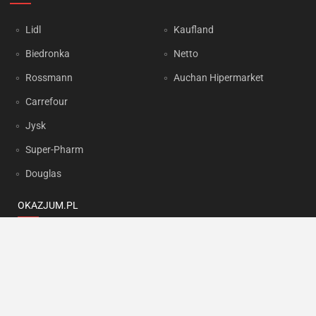
Lidl
Kaufland
Biedronka
Netto
Rossmann
Auchan Hipermarket
Carrefour
Jysk
Super-Pharm
Douglas
OKAZJUM.PL
Kontakt
Reklama
Prywatność
Korzystanie z portalu oznacza akceptację
Regulaminu
oraz
Polityki
prywatności
.
Ustawienia preferencji
.
Copyright by
INTERIA.PL
1999-2026. Wszystkie prawa zastrzeżone.