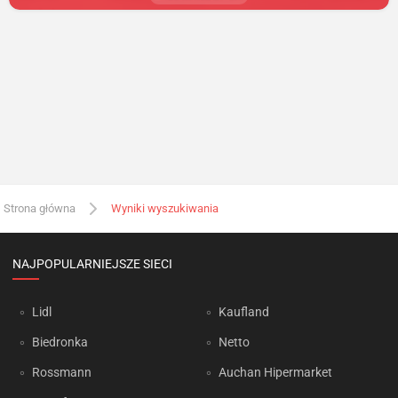
Strona główna
Wyniki wyszukiwania
NAJPOPULARNIEJSZE SIECI
Lidl
Kaufland
Biedronka
Netto
Rossmann
Auchan Hipermarket