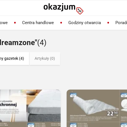
lowe
Centra handlowe
Godziny otwarcia
Porad
-dreamzone"
(4)
ny gazetek (4)
Artykuły (0)