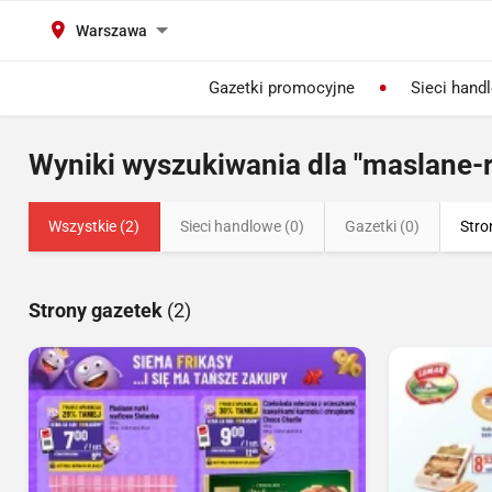
Warszawa
Gazetki promocyjne
Sieci hand
Wyniki wyszukiwania dla "maslane-r
Wszystkie (2)
Sieci handlowe (0)
Gazetki (0)
Stro
Strony gazetek
(2)