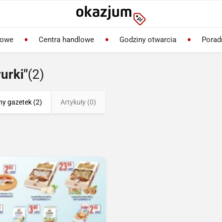
lowe
Centra handlowe
Godziny otwarcia
Porad
urki"
(2)
ny gazetek (2)
Artykuły (0)