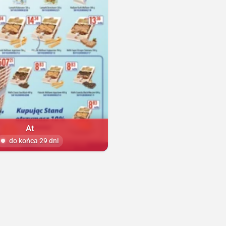
At
do końca 29 dni