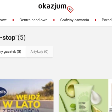
lowe
Centra handlowe
Godziny otwarcia
Porad
-stop"
(5)
ny gazetek (5)
Artykuły (0)