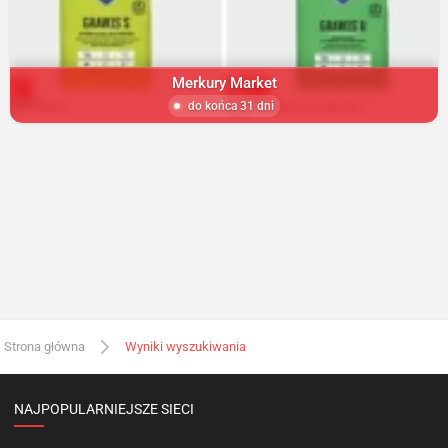
Merkury Market
do końca 31 dni
Strona główna
Wyniki wyszukiwania
NAJPOPULARNIEJSZE SIECI