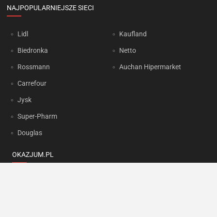
NAJPOPULARNIEJSZE SIECI
Lidl
Kaufland
Biedronka
Netto
Rossmann
Auchan Hipermarket
Carrefour
Jysk
Super-Pharm
Douglas
OKAZJUM.PL
Kontakt
Reklama
Prywatność
Korzystanie z portalu oznacza akceptację
Regulaminu
oraz
Polityki
prywatności
.
Ustawienia preferencji
.