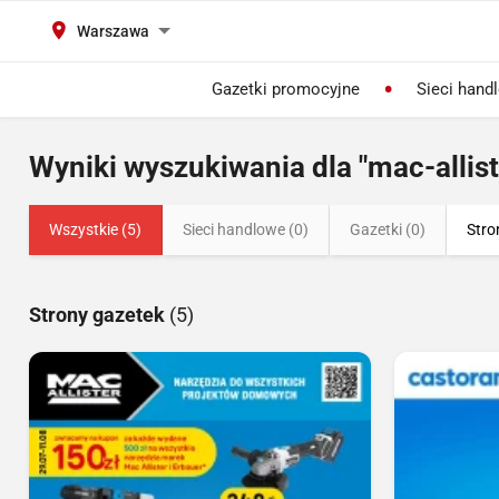
Warszawa
Gazetki promocyjne
Sieci hand
Wyniki wyszukiwania dla "mac-allist
Wszystkie (5)
Sieci handlowe (0)
Gazetki (0)
Stro
Strony gazetek
(5)