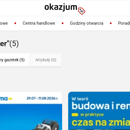
lowe
Centra handlowe
Godziny otwarcia
Porad
er"
(5)
ny gazetek (5)
Artykuły (0)