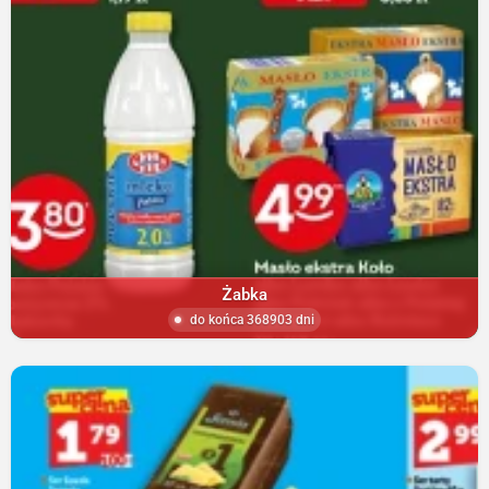
Żabka
do końca 368903 dni