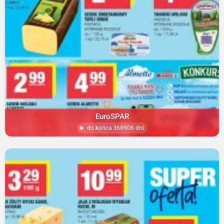
EuroSPAR
do końca 368906 dni