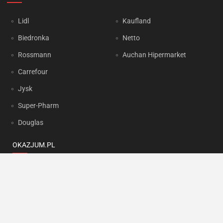
Lidl
Kaufland
Biedronka
Netto
Rossmann
Auchan Hipermarket
Carrefour
Jysk
Super-Pharm
Douglas
OKAZJUM.PL
Kontakt
Reklama
Prywatność
Korzystanie z portalu oznacza akceptację
Regulaminu
oraz
Polityki
prywatności
.
Ustawienia preferencji
.
Copyright by
INTERIA.PL
1999-2026. Wszystkie prawa zastrzeżone.