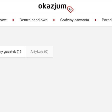
lowe
Centra handlowe
Godziny otwarcia
Porad
ny gazetek (1)
Artykuły (0)