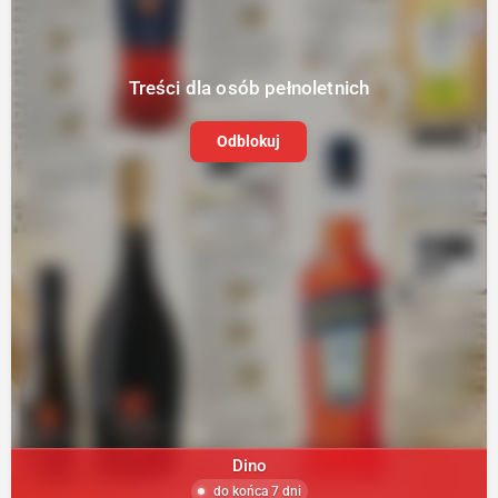
Treści dla osób pełnoletnich
Odblokuj
Dino
do końca 7 dni