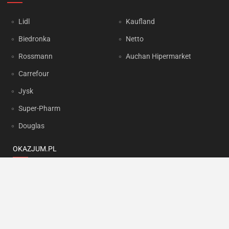
Lidl
Kaufland
Biedronka
Netto
Rossmann
Auchan Hipermarket
Carrefour
Jysk
Super-Pharm
Douglas
OKAZJUM.PL
Kontakt
Reklama
Prywatność
Korzystanie z portalu oznacza akceptację
Regulaminu
oraz
Polityki
prywatności
.
Ustawienia preferencji
.
Copyright by
INTERIA.PL
1999-2026. Wszystkie prawa zastrzeżone.