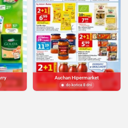
rry
Auchan Hipermarket
do końca 8 dni