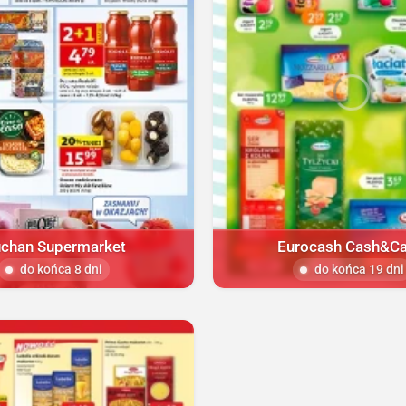
chan Supermarket
Eurocash Cash&Ca
do końca 8 dni
do końca 19 dni