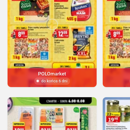
POLOmarket
do końca 6 dni