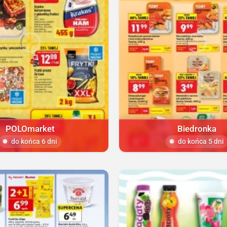
POLOmarket
Biedronka
do końca 6 dni
do końca 5 dni