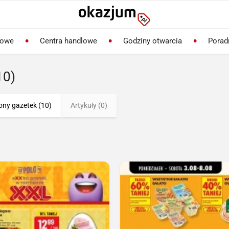
lowe
Centra handlowe
Godziny otwarcia
Porad
10)
ony gazetek (10)
Artykuły (0)