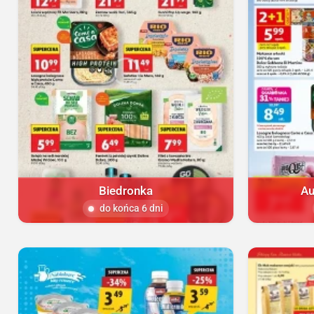
Biedronka
Au
do końca 6 dni