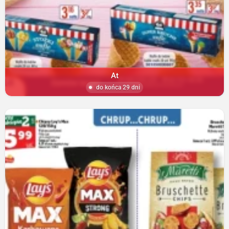
At
do końca 29 dni