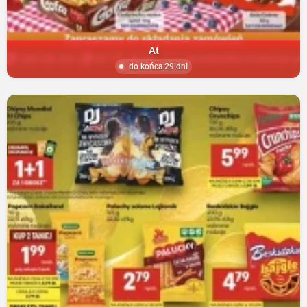
At
do końca 29 dni