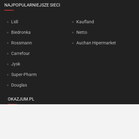
NAJPOPULARNIEJSZE SIECI
Lidl
Kaufland
Biedronka
Netto
Rossmann
Auchan Hipermarket
Carrefour
Jysk
Super-Pharm
Douglas
OKAZJUM.PL
Kontakt
Reklama
Prywatność
Korzystanie z portalu oznacza akceptację
Regulaminu
oraz
Polityki
prywatności
.
Ustawienia preferencji
.