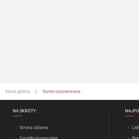
Strona główna
Wyniki wyszukiwania
NA SKRÓTY:
NAJPO
Strona Główna
Lidl
Gazetki promocyjne
Bie