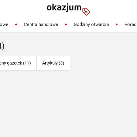
lowe
Centra handlowe
Godziny otwarcia
Porad
4)
ony gazetek (11)
Artykuły (3)