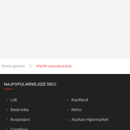
Strona główna
Wyniki wyszukiwania
NAJPOPULARNIEJSZE SIECI
Lidl
Kaufland
Biedronka
Netto
Rossmann
Auchan Hipermarket
Carrefour