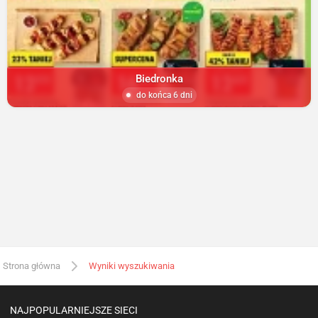
Biedronka
do końca 6 dni
Strona główna
Wyniki wyszukiwania
NAJPOPULARNIEJSZE SIECI