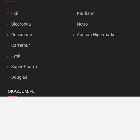
Lidl
Kaufland
Biedronka
Netto
Rossmann
Auchan Hipermarket
Carrefour
Jysk
Super-Pharm
Douglas
OKAZJUM.PL
Kontakt
Reklama
Prywatność
Korzystanie z portalu oznacza akceptację
Regulaminu
oraz
Polityki
prywatności
.
Ustawienia preferencji
.
Copyright by
INTERIA.PL
1999-2026. Wszystkie prawa zastrzeżone.