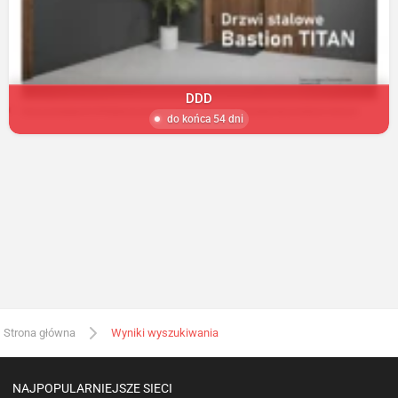
DDD
do końca 54 dni
Strona główna
Wyniki wyszukiwania
NAJPOPULARNIEJSZE SIECI