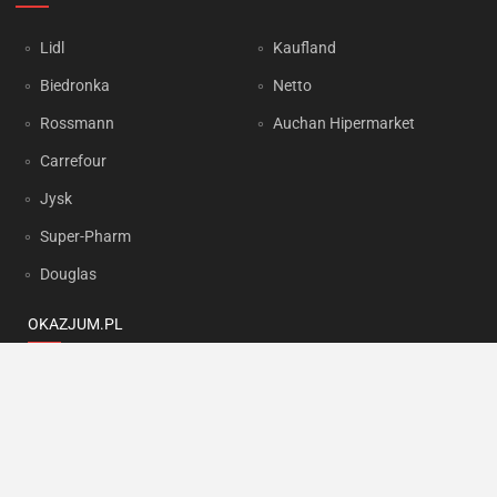
Lidl
Kaufland
Biedronka
Netto
Rossmann
Auchan Hipermarket
Carrefour
Jysk
Super-Pharm
Douglas
OKAZJUM.PL
Kontakt
Reklama
Prywatność
Korzystanie z portalu oznacza akceptację
Regulaminu
oraz
Polityki
prywatności
.
Ustawienia preferencji
.
Copyright by
INTERIA.PL
1999-2026. Wszystkie prawa zastrzeżone.