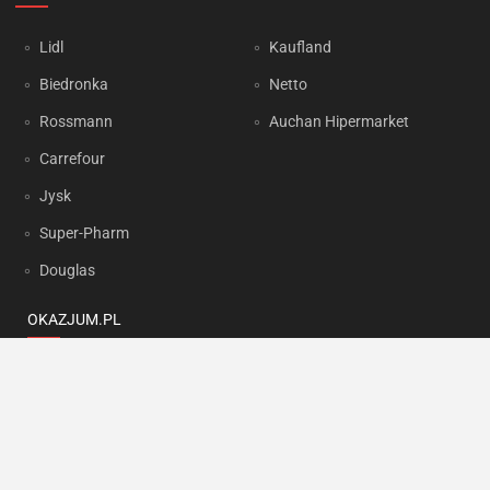
Lidl
Kaufland
Biedronka
Netto
Rossmann
Auchan Hipermarket
Carrefour
Jysk
Super-Pharm
Douglas
OKAZJUM.PL
Kontakt
Reklama
Prywatność
Korzystanie z portalu oznacza akceptację
Regulaminu
oraz
Polityki
prywatności
.
Ustawienia preferencji
.
Copyright by
INTERIA.PL
1999-2026. Wszystkie prawa zastrzeżone.