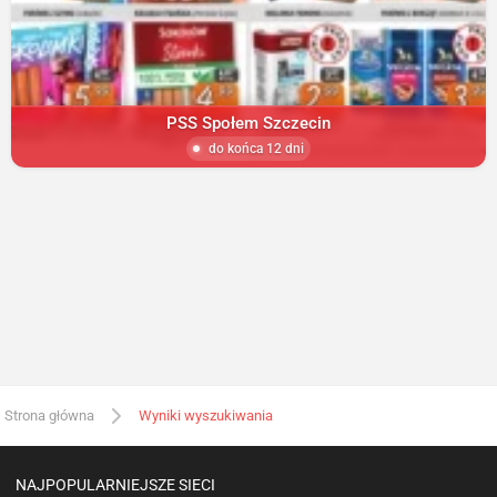
PSS Społem Szczecin
do końca 12 dni
Strona główna
Wyniki wyszukiwania
NAJPOPULARNIEJSZE SIECI