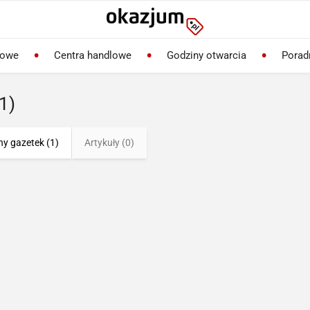
lowe
Centra handlowe
Godziny otwarcia
Porad
1)
ny gazetek (1)
Artykuły (0)