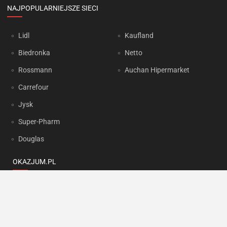
NAJPOPULARNIEJSZE SIECI
Lidl
Kaufland
Biedronka
Netto
Rossmann
Auchan Hipermarket
Carrefour
Jysk
Super-Pharm
Douglas
OKAZJUM.PL
Kontakt
Reklama
Prywatność
Korzystanie z portalu oznacza akceptację
Regulaminu
oraz
Polityki
prywatności
.
Ustawienia preferencji
.