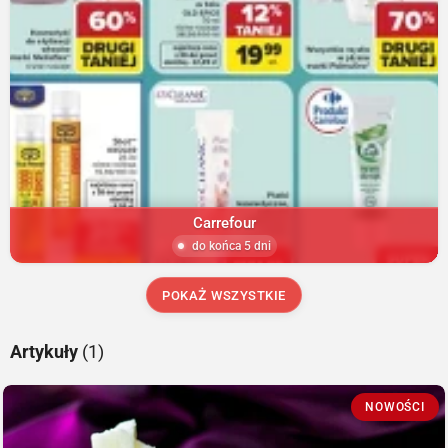
Carrefour
do końca 5 dni
POKAŻ WSZYSTKIE
Artykuły
(1)
NOWOŚCI