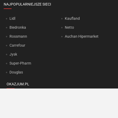
NAJPOPULARNIEJSZE SIECI
Lidl
Kaufland
Biedronka
Netto
Rossmann
Auchan Hipermarket
Carrefour
Jysk
Super-Pharm
Douglas
OKAZJUM.PL
Kontakt
Reklama
Prywatność
Korzystanie z portalu oznacza akceptację
Regulaminu
oraz
Polityki
prywatności
.
Ustawienia preferencji
.