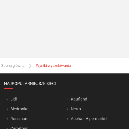
Strona główna
Wyniki wyszukiwania
NAJPOPULARNIEJSZE SIECI
Lidl
Kaufland
Biedronka
Netto
Rossmann
Auchan Hipermarket
Carrefour