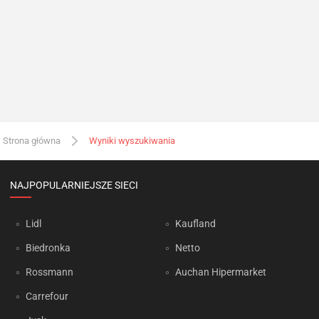
Strona główna
Wyniki wyszukiwania
NAJPOPULARNIEJSZE SIECI
Lidl
Kaufland
Biedronka
Netto
Rossmann
Auchan Hipermarket
Carrefour