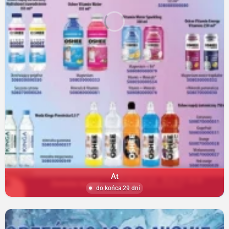
At
do końca 29 dni