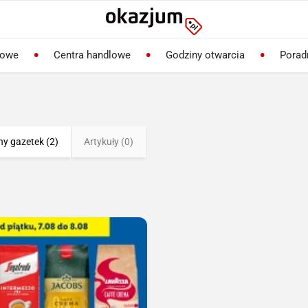
lowe
Centra handlowe
Godziny otwarcia
Porad
ny gazetek (2)
Artykuły (0)