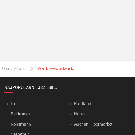
Strona główna
Wyniki wyszukiwania
NAJPOPULARNIEJSZE SIECI
Lidl
Kaufland
Biedronka
Netto
Rossmann
Auchan Hipermarket
Carrefour