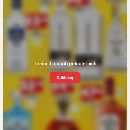
Treści dla osób pełnoletnich
Odblokuj