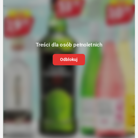
Treści dla osób pełnoletnich
Odblokuj