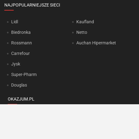
NAJPOPULARNIEJSZE SIECI
Lidl
Kaufland
Biedronka
Netto
Rossmann
Auchan Hipermarket
Carrefour
Jysk
Super-Pharm
Douglas
OKAZJUM.PL
Kontakt
Reklama
Prywatność
Korzystanie z portalu oznacza akceptację
Regulaminu
oraz
Polityki
prywatności
.
Ustawienia preferencji
.