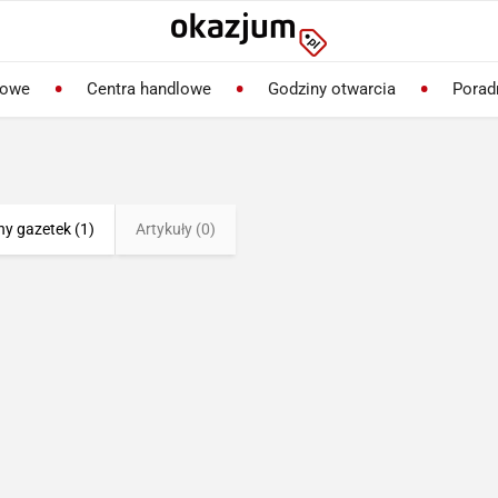
lowe
Centra handlowe
Godziny otwarcia
Porad
ny gazetek (1)
Artykuły (0)