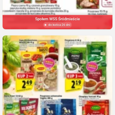
Społem WSS Śródmieście
do końca 26 dni