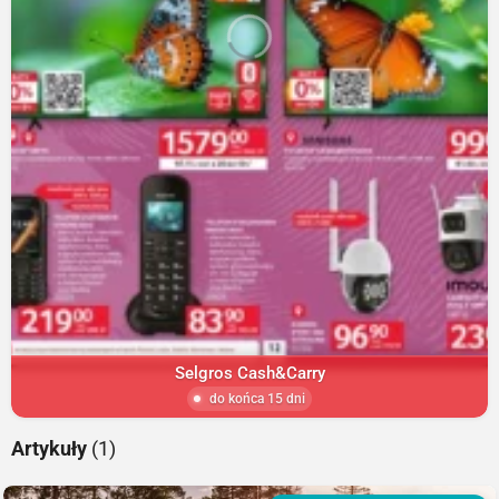
Selgros Cash&Carry
do końca 15 dni
Artykuły
(1)