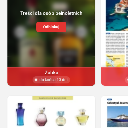
Treści dla osób pełnoletnich
Odblokuj
Żabka
do końca 13 dni