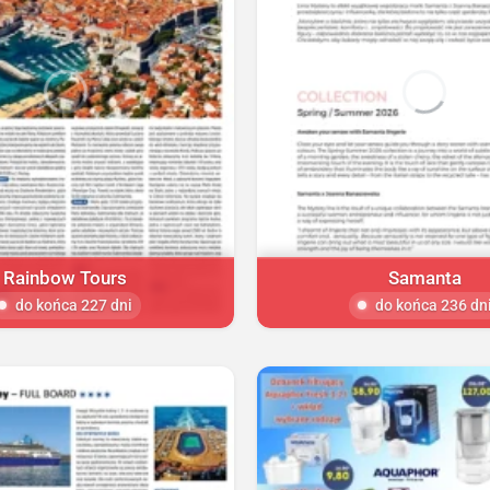
Rainbow Tours
Samanta
do końca 227 dni
do końca 236 dn