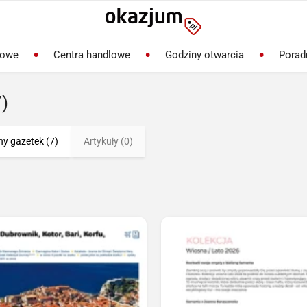
lowe
Centra handlowe
Godziny otwarcia
Porad
7)
ny gazetek (7)
Artykuły (0)