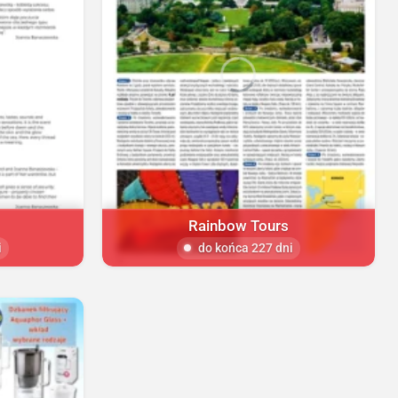
Rainbow Tours
i
do końca 227 dni