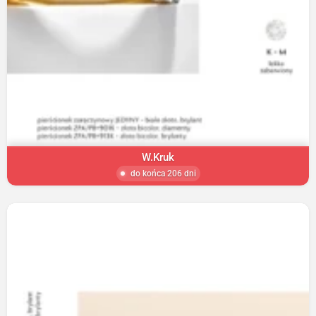
W.Kruk
do końca 206 dni