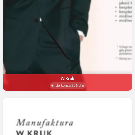
W.Kruk
do końca 206 dni