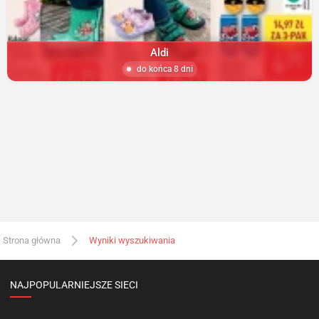
Aldi
do końca 8 dni
Strona główna
Wyniki wyszukiwania
NAJPOPULARNIEJSZE SIECI