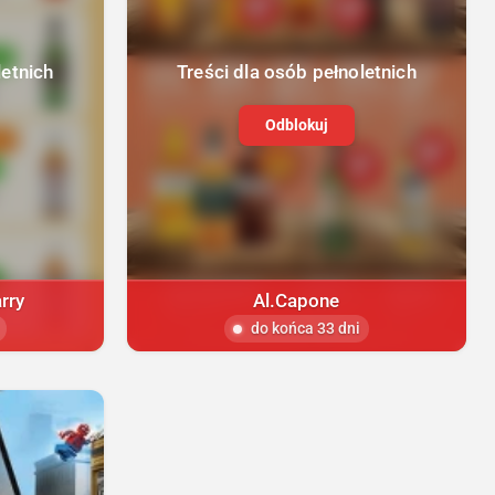
letnich
Treści dla osób pełnoletnich
Odblokuj
rry
Al.Capone
do końca 33 dni