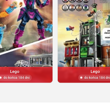
Lego
Lego
do końca 184 dni
do końca 184 dn