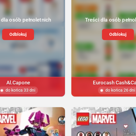
 dla osób pełnoletnich
Treści dla osób pełno
Odblokuj
Odblokuj
Al.Capone
Eurocash Cash&Ca
do końca 33 dni
do końca 26 dni