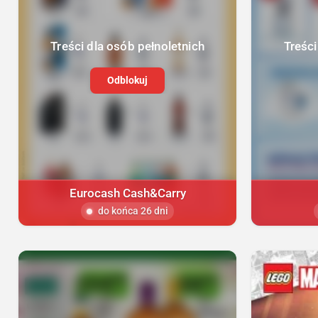
Treści dla osób pełnoletnich
Treści
Odblokuj
Eurocash Cash&Carry
do końca 26 dni