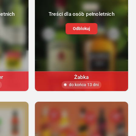
letnich
Treści dla osób pełnoletnich
Odblokuj
er
Żabka
do końca 13 dni