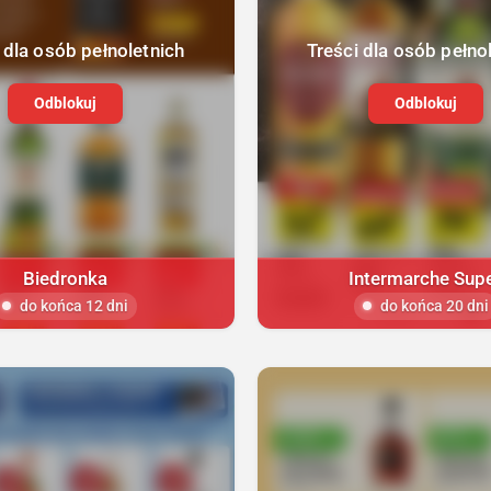
 dla osób pełnoletnich
Treści dla osób pełno
Odblokuj
Odblokuj
Biedronka
Intermarche Sup
do końca 12 dni
do końca 20 dni