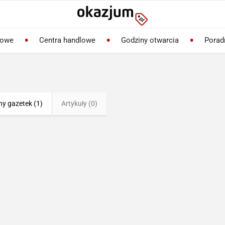
lowe
Centra handlowe
Godziny otwarcia
Porad
ny gazetek (1)
Artykuły (0)