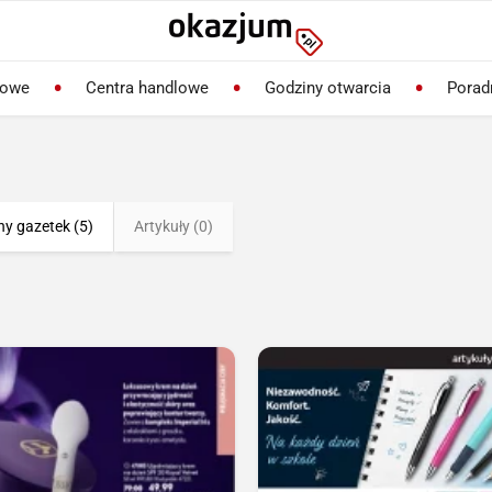
lowe
Centra handlowe
Godziny otwarcia
Porad
ny gazetek (5)
Artykuły (0)