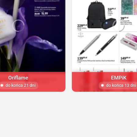
Oriflame
EMPiK
do końca 21 dni
do końca 13 dni