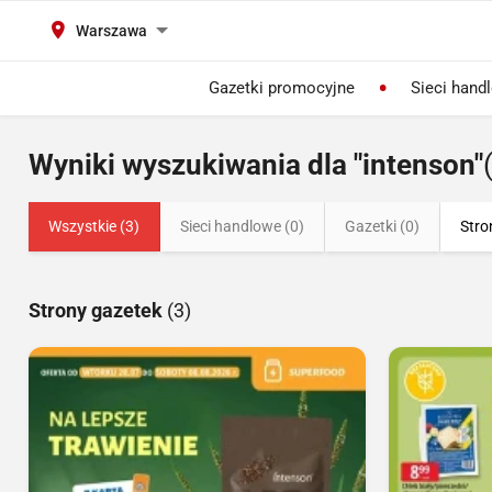
Warszawa
Gazetki promocyjne
Sieci hand
Wyniki wyszukiwania dla "intenson"
Wszystkie (3)
Sieci handlowe (0)
Gazetki (0)
Stro
Strony gazetek
(3)